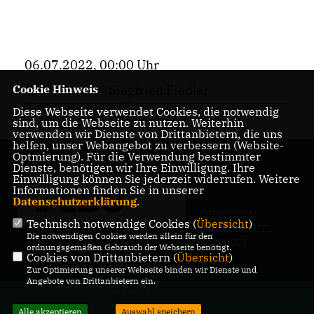
06.07.2022, 00:00 Uhr
CDU Maxdorf/Siegfried Fiedler
Cookie Hinweis
Diese Webseite verwendet Cookies, die notwendig
sind, um die Webseite zu nutzen. Weiterhin
verwenden wir Dienste von Drittanbietern, die uns
helfen, unser Webangebot zu verbessern (Website-
Optmierung). Für die Verwendung bestimmter
Dienste, benötigen wir Ihre Einwilligung. Ihre
Einwilligung können Sie jederzeit widerrufen. Weitere
Informationen finden Sie in unserer
Datenschutzerklärung
.
IMPRESSUM
Technisch notwendige Cookies (
Übersicht
)
DATENSCHUTZ
Die notwendigen Cookies werden allein für den
KONTAKT
ordnungsgemäßen Gebrauch der Webseite benötigt.
Cookies von Drittanbietern (
Übersicht
)
Zur Optimierung unserer Webseite binden wir Dienste und
Angebote von Drittanbietern ein.
@2026 Johannes Zehfuß
Alle Rechte vorbehalten.
Alle akzeptieren
Auswahl speichern